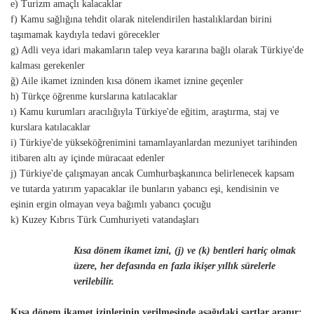
e) Turizm amaçlı kalacaklar
f) Kamu sağlığına tehdit olarak nitelendirilen hastalıklardan birini
taşımamak kaydıyla tedavi görecekler
g) Adli veya idari makamların talep veya kararına bağlı olarak Türkiye'de
kalması gerekenler
ğ) Aile ikamet izninden kısa dönem ikamet iznine geçenler
h) Türkçe öğrenme kurslarına katılacaklar
ı) Kamu kurumları aracılığıyla Türkiye'de eğitim, araştırma, staj ve
kurslara katılacaklar
i) Türkiye'de yükseköğrenimini tamamlayanlardan mezuniyet tarihinden
itibaren altı ay içinde müracaat edenler
j) Türkiye'de çalışmayan ancak Cumhurbaşkanınca belirlenecek kapsam
ve tutarda yatırım yapacaklar ile bunların yabancı eşi, kendisinin ve
eşinin ergin olmayan veya bağımlı yabancı çocuğu
k) Kuzey Kıbrıs Türk Cumhuriyeti vatandaşları
Kısa dönem ikamet izni, (j) ve (k) bentleri hariç olmak
üzere, her defasında en fazla ikişer yıllık sürelerle
verilebilir.
Kısa dönem ikamet izinlerinin verilmesinde aşağıdaki şartlar aranır: