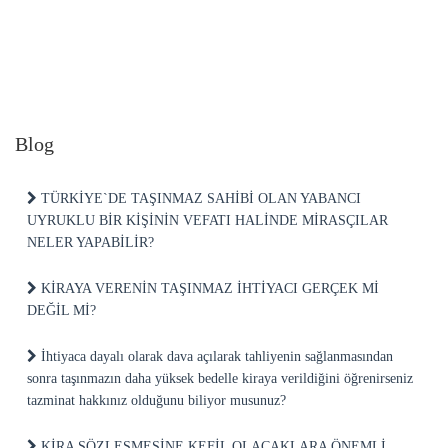
Blog
TÜRKİYE`DE TAŞINMAZ SAHİBİ OLAN YABANCI
UYRUKLU BİR KİŞİNİN VEFATI HALİNDE MİRASÇILAR
NELER YAPABİLİR?
KİRAYA VERENİN TAŞINMAZ İHTİYACI GERÇEK Mİ
DEĞİL Mİ?
İhtiyaca dayalı olarak dava açılarak tahliyenin sağlanmasından
sonra taşınmazın daha yüksek bedelle kiraya verildiğini öğrenirseniz
tazminat hakkınız olduğunu biliyor musunuz?
KİRA SÖZLEŞMESİNE KEFİL OLACAKLARA ÖNEMLİ