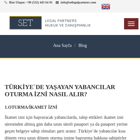
Bize Ulaşın: +90 (532) 443 64 01
info@setlegalpartners.com
TOG
NAV
Ana Sayfa
Blog
TÜRKİYE`DE YAŞAYAN YABANCILAR
OTURMA İZNİ NASIL ALIR?
1.OTURMA/İKAMET İZNİ
İkamet izni için başvuracak yabancılarda, talep ettikleri ikamet izni
süresinden altmış gün daha uzun süreli pasaport ya da pasaport yerine
geçen belgeye sahip olmaları şartı aranır. Türkiye’de yabancılar kısa
dönem veya uzun dönem oturma iznine başvurma hakkına sahiptirler.