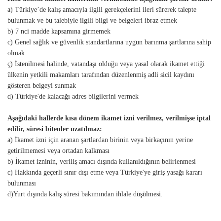
a) Türkiye’de kalış amacıyla ilgili gerekçelerini ileri sürerek talepte
bulunmak ve bu talebiyle ilgili bilgi ve belgeleri ibraz etmek
b) 7 nci madde kapsamına girmemek
c) Genel sağlık ve güvenlik standartlarına uygun barınma şartlarına sahip
olmak
ç) İstenilmesi halinde, vatandaşı olduğu veya yasal olarak ikamet ettiği
ülkenin yetkili makamları tarafından düzenlenmiş adli sicil kaydını
gösteren belgeyi sunmak
d) Türkiye'de kalacağı adres bilgilerini vermek
Aşağıdaki hallerde kısa dönem ikamet izni verilmez, verilmişse iptal
edilir, süresi bitenler uzatılmaz:
a) İkamet izni için aranan şartlardan birinin veya birkaçının yerine
getirilmemesi veya ortadan kalkması
b) İkamet izninin, veriliş amacı dışında kullanıldığının belirlenmesi
c) Hakkında geçerli sınır dışı etme veya Türkiye'ye giriş yasağı kararı
bulunması
d)Yurt dışında kalış süresi bakımından ihlale düşülmesi.