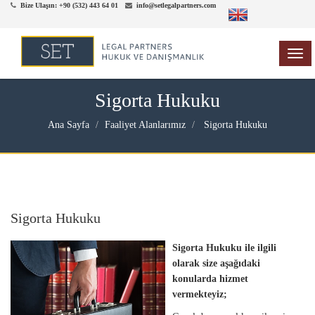
Bize Ulaşın: +90 (532) 443 64 01
info@setlegalpartners.com
TOG
NAV
Sigorta Hukuku
Ana Sayfa
Faaliyet Alanlarımız
Sigorta Hukuku
Sigorta Hukuku
Sigorta Hukuku ile ilgili
olarak size aşağıdaki
konularda hizmet
vermekteyiz;