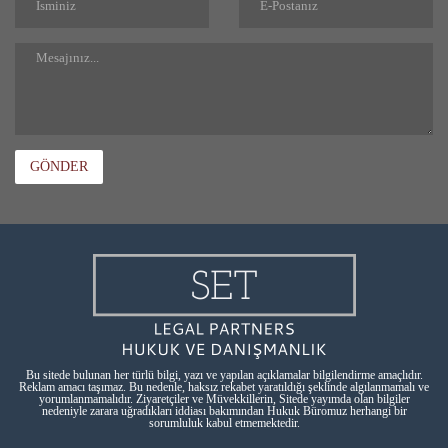
GÖNDER
Bu sitede bulunan her türlü bilgi, yazı ve yapılan açıklamalar bilgilendirme amaçlıdır.
Reklam amacı taşımaz. Bu nedenle, haksız rekabet yaratıldığı şeklinde algılanmamalı ve
yorumlanmamalıdır. Ziyaretçiler ve Müvekkillerin, Sitede yayımda olan bilgiler
nedeniyle zarara uğradıkları iddiası bakımından Hukuk Büromuz herhangi bir
sorumluluk kabul etmemektedir.