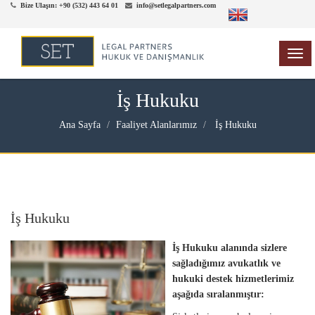
Bize Ulaşın: +90 (532) 443 64 01
info@setlegalpartners.com
TOG
NAV
İş Hukuku
Ana Sayfa
Faaliyet Alanlarımız
İş Hukuku
İş Hukuku
İş Hukuku alanında sizlere
sağladığımız avukatlık ve
hukuki destek hizmetlerimiz
aşağıda sıralanmıştır: