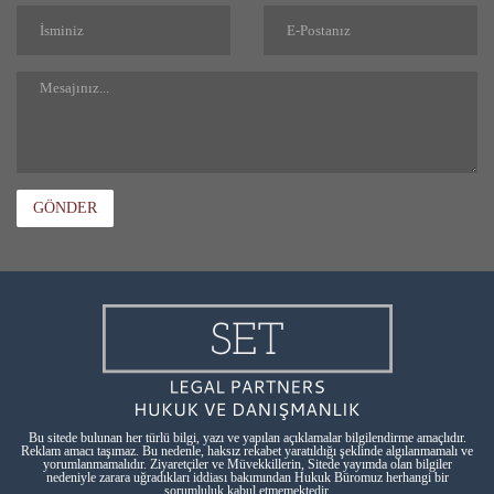
GÖNDER
Bu sitede bulunan her türlü bilgi, yazı ve yapılan açıklamalar bilgilendirme amaçlıdır.
Reklam amacı taşımaz. Bu nedenle, haksız rekabet yaratıldığı şeklinde algılanmamalı ve
yorumlanmamalıdır. Ziyaretçiler ve Müvekkillerin, Sitede yayımda olan bilgiler
nedeniyle zarara uğradıkları iddiası bakımından Hukuk Büromuz herhangi bir
sorumluluk kabul etmemektedir.