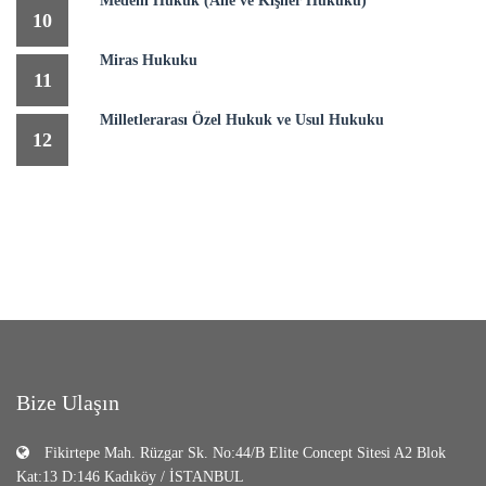
Medeni Hukuk (Aile ve Kişiler Hukuku)
10
Miras Hukuku
11
Milletlerarası Özel Hukuk ve Usul Hukuku
12
Bize Ulaşın
Fikirtepe Mah. Rüzgar Sk. No:44/B Elite Concept Sitesi A2 Blok
Kat:13 D:146 Kadıköy / İSTANBUL