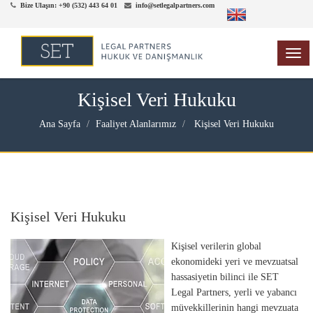
Bize Ulaşın: +90 (532) 443 64 01
info@setlegalpartners.com
TOG
NAV
Kişisel Veri Hukuku
Ana Sayfa
Faaliyet Alanlarımız
Kişisel Veri Hukuku
Kişisel Veri Hukuku
Kişisel verilerin global
ekonomideki yeri ve mevzuatsal
hassasiyetin bilinci ile SET
Legal Partners, yerli ve yabancı
müvekkillerinin hangi mevzuata